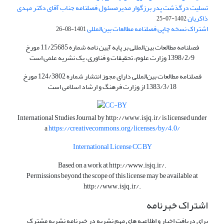
تسلیت درگذشت پدر برزگوار مدیرمسئول فصلنامه جناب آقای دکتر مهدی
ذاکریان
1402-07-25
اشتراک نسخه چاپی فصلنامه مطالعات بین‌المللی
1401-08-26
فصلنامه مطالعات بین‌المللی بر پایه آیین نامه شماره 11/25685 مورخ
1398/2/9 وزارت علوم، تحقیقات و فناوری، یک نشریه علمی است
فصلنامه مطالعات بین‌المللی دارای مجوز انتشار شماره 124/3802 مورخ
1383/3/18 از وزارت فرهنگ و ارشاد اسلامی است
International Studies Journal by
http://www.isjq.ir/
is licensed under
a
https://creativecommons.org/licenses/by/4.0/
International License CC BY
Based on a work at
http://www.isjq.ir/
.
Permissions beyond the scope of this license may be available at
http://www.isjq.ir/
.
اشتراک خبرنامه
برای دریافت اخبار و اطلاعیه های مهم نشریه در خبرنامه نشریه مشترک