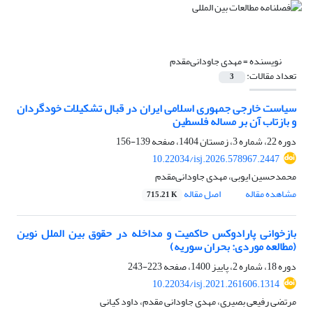
نویسنده =
مهدی جاودانی‌مقدم
تعداد مقالات:
3
سیاست خارجی جمهوری اسلامی ایران در قبال تشکیلات خودگردان
و بازتاب آن بر مساله فلسطین
دوره 22، شماره 3، زمستان 1404، صفحه
139-156
10.22034/isj.2026.578967.2447
محمدحسین ایوبی، مهدی جاودانی‌مقدم
مشاهده مقاله
اصل مقاله
715.21 K
بازخوانی پارادوکس حاکمیت و مداخله در حقوق بین الملل نوین
(مطالعه موردی: بحران سوریه)
دوره 18، شماره 2، پاییز 1400، صفحه
223-243
10.22034/isj.2021.261606.1314
مرتضی رفیعی بصیری، مهدی جاودانی مقدم، داود کیانی