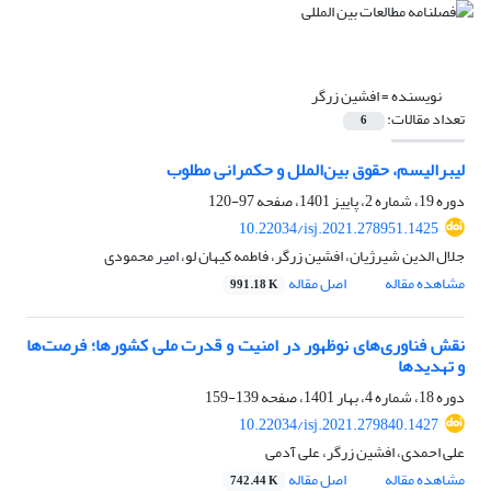
نویسنده =
افشین زرگر
تعداد مقالات:
6
لیبرالیسم، حقوق بین‌الملل و حکمرانی مطلوب
دوره 19، شماره 2، پاییز 1401، صفحه
97-120
10.22034/isj.2021.278951.1425
جلال الدین شیرژیان، افشین زرگر، فاطمه کیهان لو، امیر محمودی
مشاهده مقاله
اصل مقاله
991.18 K
نقش فناوری‌های نوظهور در امنیت و قدرت ملی کشورها؛ فرصت‌ها
و تهدیدها
دوره 18، شماره 4، بهار 1401، صفحه
139-159
10.22034/isj.2021.279840.1427
علی احمدی، افشین زرگر، علی آدمی
مشاهده مقاله
اصل مقاله
742.44 K