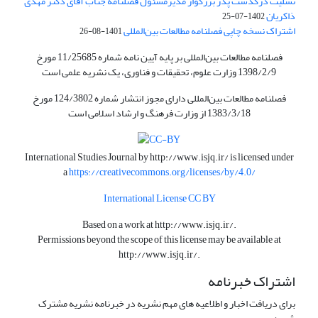
تسلیت درگذشت پدر برزگوار مدیرمسئول فصلنامه جناب آقای دکتر مهدی
ذاکریان
1402-07-25
اشتراک نسخه چاپی فصلنامه مطالعات بین‌المللی
1401-08-26
فصلنامه مطالعات بین‌المللی بر پایه آیین نامه شماره 11/25685 مورخ
1398/2/9 وزارت علوم، تحقیقات و فناوری، یک نشریه علمی است
فصلنامه مطالعات بین‌المللی دارای مجوز انتشار شماره 124/3802 مورخ
1383/3/18 از وزارت فرهنگ و ارشاد اسلامی است
International Studies Journal by
http://www.isjq.ir/
is licensed under
a
https://creativecommons.org/licenses/by/4.0/
International License CC BY
Based on a work at
http://www.isjq.ir/
.
Permissions beyond the scope of this license may be available at
http://www.isjq.ir/
.
اشتراک خبرنامه
برای دریافت اخبار و اطلاعیه های مهم نشریه در خبرنامه نشریه مشترک