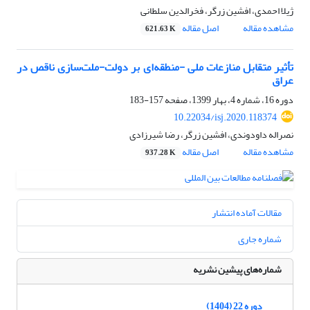
ژیلا احمدی، افشین زرگر، فخرالدین سلطانی
مشاهده مقاله
اصل مقاله
621.63 K
تأثیر متقابل منازعات ملی -منطقه‎‌ای بر دولت-ملت‎‌سازی ناقص در
عراق
دوره 16، شماره 4، بهار 1399، صفحه
157-183
10.22034/isj.2020.118374
نصراله داودوندی، افشین زرگر، رضا شیرزادی
مشاهده مقاله
اصل مقاله
937.28 K
مقالات آماده انتشار
شماره جاری
شماره‌های پیشین نشریه
دوره 22 (1404)