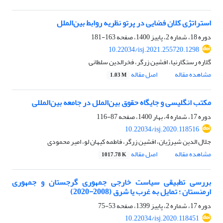
استراتژی کلان فضایی در پرتو نظریه روابط بین‌الملل
دوره 18، شماره 2، پاییز 1400، صفحه
163-181
10.22034/isj.2021.255720.1298
گلاره رستگارنیا، افشین زرگر، فخرالدین سلطانی
مشاهده مقاله
اصل مقاله
1.03 M
مکتب انگلیسی و جایگاه حقوق بین‌الملل در جامعه بین‌المللی
دوره 17، شماره 4، بهار 1400، صفحه
87-116
10.22034/isj.2020.118516
جلال الدین شیرژیان، افشین زرگر، فاطمه کیهان لو، امیر محمودی
مشاهده مقاله
اصل مقاله
1017.78 K
بررسی تطبیقی سیاست خارجی جمهوری گرجستان و جمهوری
ارمنستان ؛ تمایل به غرب یا شرق (2008-2020)
دوره 17، شماره 2، پاییز 1399، صفحه
53-75
10.22034/isj.2020.118451