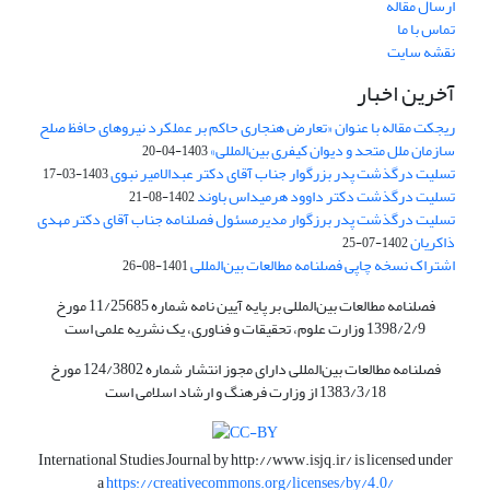
ارسال مقاله
تماس با ما
نقشه سایت
آخرین اخبار
ریجکت مقاله با عنوان «تعارض هنجاری حاکم بر عملکرد نیروهای حافظ صلح
سازمان ملل متحد و دیوان کیفری بین‌المللی»
1403-04-20
تسلیت درگذشت پدر بزرگوار جناب آقای دکتر عبدالامیر نبوی
1403-03-17
تسلیت درگذشت دکتر داوود هرمیداس باوند
1402-08-21
تسلیت درگذشت پدر برزگوار مدیرمسئول فصلنامه جناب آقای دکتر مهدی
ذاکریان
1402-07-25
اشتراک نسخه چاپی فصلنامه مطالعات بین‌المللی
1401-08-26
فصلنامه مطالعات بین‌المللی بر پایه آیین نامه شماره 11/25685 مورخ
1398/2/9 وزارت علوم، تحقیقات و فناوری، یک نشریه علمی است
فصلنامه مطالعات بین‌المللی دارای مجوز انتشار شماره 124/3802 مورخ
1383/3/18 از وزارت فرهنگ و ارشاد اسلامی است
International Studies Journal by
http://www.isjq.ir/
is licensed under
a
https://creativecommons.org/licenses/by/4.0/