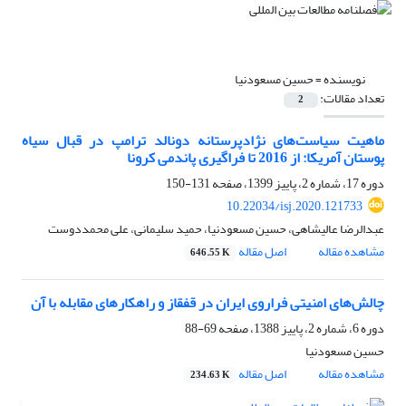
نویسنده =
حسین مسعودنیا
تعداد مقالات:
2
ماهیت سیاست‌های نژادپرستانه دونالد ترامپ در قبال سیاه
پوستان آمریکا: از 2016 تا فراگیری پاندمی کرونا
دوره 17، شماره 2، پاییز 1399، صفحه
131-150
10.22034/isj.2020.121733
عبدالرضا عالیشاهی، حسین مسعودنیا، حمید سلیمانی، علی محمددوست
مشاهده مقاله
اصل مقاله
646.55 K
چالش‌های امنیتی فراروی ایران در قفقاز و راهکارهای مقابله با آن
دوره 6، شماره 2، پاییز 1388، صفحه
69-88
حسین مسعودنیا
مشاهده مقاله
اصل مقاله
234.63 K