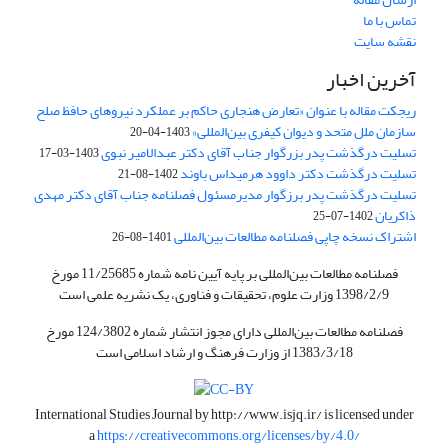
تماس با ما
نقشه سایت
آخرین اخبار
ریجکت مقاله با عنوان «تعارض هنجاری حاکم بر عملکرد نیروهای حافظ صلح
سازمان ملل متحد و دیوان کیفری بین‌المللی»
1403-04-20
تسلیت درگذشت پدر بزرگوار جناب آقای دکتر عبدالامیر نبوی
1403-03-17
تسلیت درگذشت دکتر داوود هرمیداس باوند
1402-08-21
تسلیت درگذشت پدر برزگوار مدیرمسئول فصلنامه جناب آقای دکتر مهدی
ذاکریان
1402-07-25
اشتراک نسخه چاپی فصلنامه مطالعات بین‌المللی
1401-08-26
فصلنامه مطالعات بین‌المللی بر پایه آیین نامه شماره 11/25685 مورخ
1398/2/9 وزارت علوم، تحقیقات و فناوری، یک نشریه علمی است
فصلنامه مطالعات بین‌المللی دارای مجوز انتشار شماره 124/3802 مورخ
1383/3/18 از وزارت فرهنگ و ارشاد اسلامی است
International Studies Journal by
http://www.isjq.ir/
is licensed under
a
https://creativecommons.org/licenses/by/4.0/