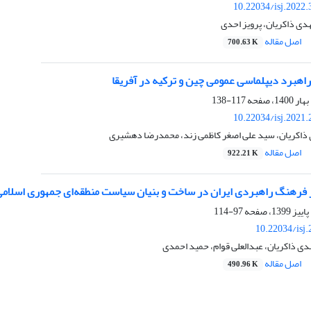
10.22034/isj.2022
هدی ذاکریان، پرویز احدی
اصل مقاله
700.63 K
اهبرد دیپلماسی عمومی چین و ترکیه در آفریقا
117-138
10.22034/isj.2021
 ذاکریان، سید علی اصغر کاظمی زند، محمدرضا دهشیری
اصل مقاله
922.21 K
ر فرهنگ راهبردی ایران در ساخت و بنیان سیاست منطقه‌ای جمهوری اسلام
97-114
10.22034/isj
ی ذاکریان، عبدالعلی قوام، حمید احمدی
اصل مقاله
490.96 K