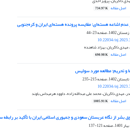
هدی ذاکریان، پرویز احدی
اصل مقاله
734.97 K
دم اشاعه هسته‌ای: مقایسه پرونده هسته‌ای ایران و کره‌جنوبی
23-44
10.22034/isj.2023
مهدی ذاکریان، بهزاد شاهنده
اصل مقاله
690.98 K
ا و تحریم: مطالعه مورد سوئیس
215-235
10.22034/isj.2023
 مهدی ذاکریان، محمد علی عبدالله زاده، داوود هرمیداس باوند
اصل مقاله
1005.91 K
ق بشر از نگاه عربستان سعودی و جمهوری اسلامی ایران با تأکید بر رابطه
121-137