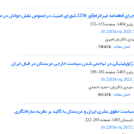
ام‌آور 2250 شورای امنیت درخصوص نقش جوانان در صلح‌سازی
135-155
10.22034/isj.2025
هدی ذاکریان امیری
اصل مقاله
738.65 K
ژئوپلیتیکی در تهاجمی‌ شدن سیاست‌ خارجی عربستان در قبال ایران
181-199
10.22034/isj.2023
 مهدی ذاکریان، حمید احمدی
اصل مقاله
923.32 K
است حقوق بشری ایران و عربستان با تأکید بر نظریه سازه‌انگاری
205-222
10.22034/isj.2023