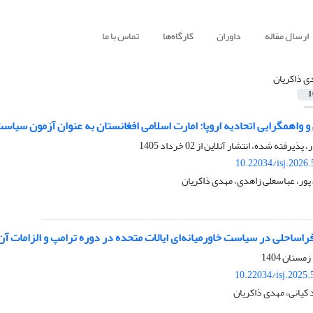
ارسال مقاله
داوران
کارگاه‌ها
تماس با ما
ی ذاکریان
1
 واهمگرایی اتحادیه اروپا: امارت اسلامی افغانستان به عنوان آزمون سیاس
ر، پذیرفته شده، انتشار آنلاین از
02 خرداد 1405
10.22034/isj.2026
ر، عباسعلی زاهدی، مهدی ذاکریان
راساحلی در سیاست خاورمیانه‌ای ایالات متحده در دوره ترامپ و الزامات آن 
10.22034/isj.2025
 کیانی، مهدی ذاکریان