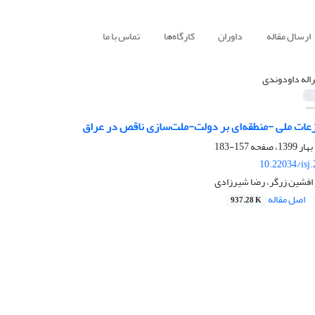
ارسال مقاله
داوران
کارگاه‌ها
تماس با ما
اله داودوندی
‎ای بر دولت-ملت‎‌سازی ناقص در عراق
157-183
10.22034/isj
 افشین زرگر، رضا شیرزادی
اصل مقاله
937.28 K