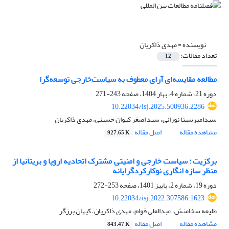
نویسنده =
مهدی ذاکریان
تعداد مقالات:
12
مطالعه مقایسه‌ای آرای معطوف به سیاست‌خارجی توسعه‌گرا
دوره 21، شماره 4، بهار 1404، صفحه
243-271
10.22034/isj.2025.500936.2286
سیدامیرسینا نورانی، سید اصغر کیوان حسینی، مهدی ذاکریان
مشاهده مقاله
اصل مقاله
927.65 K
برکزیت : سیاست خارجی و امنیتی مشترک اتحادیه اروپا و بریتانیا از
منظر سازه انگاری نوکارکردگرایانه
دوره 19، شماره 2، پاییز 1401، صفحه
253-272
10.22034/isj.2022.307586.1623
طلیعه سخامنش، عبدالعلی قوام، مهدی ذاکریان، کیهان برزگر
مشاهده مقاله
اصل مقاله
843.47 K