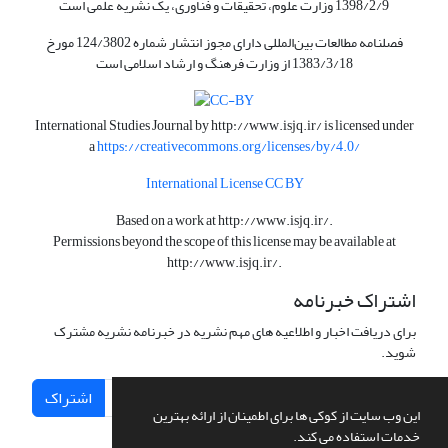
1398/2/9 وزارت علوم، تحقیقات و فناوری، یک نشریه علمی است
فصلنامه مطالعات بین‌المللی دارای مجوز انتشار شماره 124/3802 مورخ
1383/3/18 از وزارت فرهنگ و ارشاد اسلامی است
International Studies Journal by
http://www.isjq.ir/
is licensed under
a
https://creativecommons.org/licenses/by/4.0/
International License CC BY
Based on a work at
http://www.isjq.ir/
.
Permissions beyond the scope of this license may be available at
http://www.isjq.ir/
.
اشتراک خبرنامه
برای دریافت اخبار و اطلاعیه های مهم نشریه در خبرنامه نشریه مشترک
شوید.
اشتراک
این وب سایت از کوکی ها برای اطمینان از ارائه بهترین
خدمات استفاده می کند.