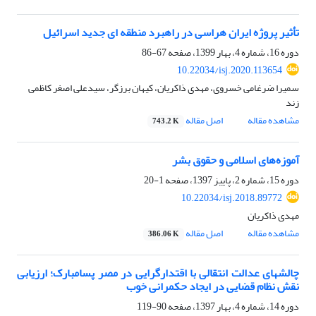
تأثیر پروژه ایران هراسی در راهبرد منطقه ای جدید اسرائیل
دوره 16، شماره 4، بهار 1399، صفحه
67-86
10.22034/isj.2020.113654
سمیرا ضرغامی خسروی، مهدی ذاکریان، کیهان برزگر، سیدعلی اصغر کاظمی
زند
مشاهده مقاله
اصل مقاله
743.2 K
آموزه‌های اسلامی و حقوق بشر
دوره 15، شماره 2، پاییز 1397، صفحه
1-20
10.22034/isj.2018.89772
مهدی ذاکریان
مشاهده مقاله
اصل مقاله
386.06 K
چالش‏های عدالت انتقالی با اقتدارگرایی در مصر پسامبارک؛ ارزیابی
نقش نظام قضایی در ایجاد حکمرانی خوب
دوره 14، شماره 4، بهار 1397، صفحه
90-119