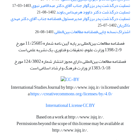
تسلیت درگذشت پدر بزرگوار جناب آقای دکتر عبدالامیر نبوی
1403-03-17
تسلیت درگذشت دکتر داوود هرمیداس باوند
1402-08-21
تسلیت درگذشت پدر برزگوار مدیرمسئول فصلنامه جناب آقای دکتر مهدی
ذاکریان
1402-07-25
اشتراک نسخه چاپی فصلنامه مطالعات بین‌المللی
1401-08-26
فصلنامه مطالعات بین‌المللی بر پایه آیین نامه شماره 11/25685 مورخ
1398/2/9 وزارت علوم، تحقیقات و فناوری، یک نشریه علمی است
فصلنامه مطالعات بین‌المللی دارای مجوز انتشار شماره 124/3802 مورخ
1383/3/18 از وزارت فرهنگ و ارشاد اسلامی است
International Studies Journal by
http://www.isjq.ir/
is licensed under
a
https://creativecommons.org/licenses/by/4.0/
International License CC BY
Based on a work at
http://www.isjq.ir/
.
Permissions beyond the scope of this license may be available at
http://www.isjq.ir/
.