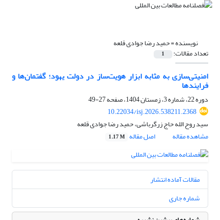
نویسنده =
حمید رضا جوادی قلعه
تعداد مقالات:
1
امنیتی‌سازی به مثابه ابزار هویت‌ساز در دولت یهود؛ گفتمان‌ها و
فرایندها
دوره 22، شماره 3، زمستان 1404، صفحه
27-49
10.22034/isj.2026.538211.2368
سید روح الله حاج زرگرباشی، حمید رضا جوادی قلعه
مشاهده مقاله
اصل مقاله
1.17 M
مقالات آماده انتشار
شماره جاری
شماره‌های پیشین نشریه