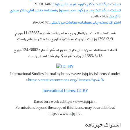
تسلیت درگذشت دکتر داوود هرمیداس باوند
1402-08-21
تسلیت درگذشت پدر برزگوار مدیرمسئول فصلنامه جناب آقای دکتر مهدی
ذاکریان
1402-07-25
اشتراک نسخه چاپی فصلنامه مطالعات بین‌المللی
1401-08-26
فصلنامه مطالعات بین‌المللی بر پایه آیین نامه شماره 11/25685 مورخ
1398/2/9 وزارت علوم، تحقیقات و فناوری، یک نشریه علمی است
فصلنامه مطالعات بین‌المللی دارای مجوز انتشار شماره 124/3802 مورخ
1383/3/18 از وزارت فرهنگ و ارشاد اسلامی است
International Studies Journal by
http://www.isjq.ir/
is licensed under
a
https://creativecommons.org/licenses/by/4.0/
International License CC BY
Based on a work at
http://www.isjq.ir/
.
Permissions beyond the scope of this license may be available at
http://www.isjq.ir/
.
اشتراک خبرنامه