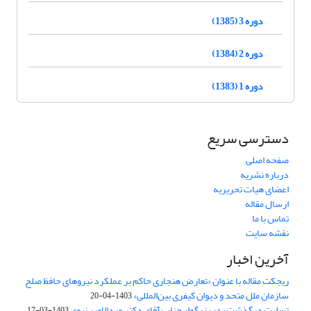
دوره 3 (1385)
دوره 2 (1384)
دوره 1 (1383)
دسترسی سریع
صفحه اصلی
درباره نشریه
اعضای هیات تحریریه
ارسال مقاله
تماس با ما
نقشه سایت
آخرین اخبار
ریجکت مقاله با عنوان «تعارض هنجاری حاکم بر عملکرد نیروهای حافظ صلح
سازمان ملل متحد و دیوان کیفری بین‌المللی»
1403-04-20
تسلیت درگذشت پدر بزرگوار جناب آقای دکتر عبدالامیر نبوی
1403-03-17