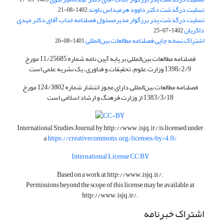
تسلیت درگذشت دکتر داوود هرمیداس باوند
1402-08-21
تسلیت درگذشت پدر برزگوار مدیرمسئول فصلنامه جناب آقای دکتر مهدی
ذاکریان
1402-07-25
اشتراک نسخه چاپی فصلنامه مطالعات بین‌المللی
1401-08-26
فصلنامه مطالعات بین‌المللی بر پایه آیین نامه شماره 11/25685 مورخ
1398/2/9 وزارت علوم، تحقیقات و فناوری، یک نشریه علمی است
فصلنامه مطالعات بین‌المللی دارای مجوز انتشار شماره 124/3802 مورخ
1383/3/18 از وزارت فرهنگ و ارشاد اسلامی است
International Studies Journal by
http://www.isjq.ir/
is licensed under
a
https://creativecommons.org/licenses/by/4.0/
International License CC BY
Based on a work at
http://www.isjq.ir/
.
Permissions beyond the scope of this license may be available at
http://www.isjq.ir/
.
اشتراک خبرنامه