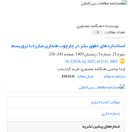
نویسنده =
هنگامه غضنفری
تعداد مقالات:
1
استانداردهای حقوق بشر در چارچوب هنجاری مبارزه با تروریسم
دوره 21، شماره 3، زمستان 1403، صفحه
241-256
10.22034/isj.2025.411511.2061
لیدا عباسی، هنگامه غضنفری، فرید آزادبخت
مشاهده مقاله
اصل مقاله
838.03 K
مقالات آماده انتشار
شماره جاری
شماره‌های پیشین نشریه