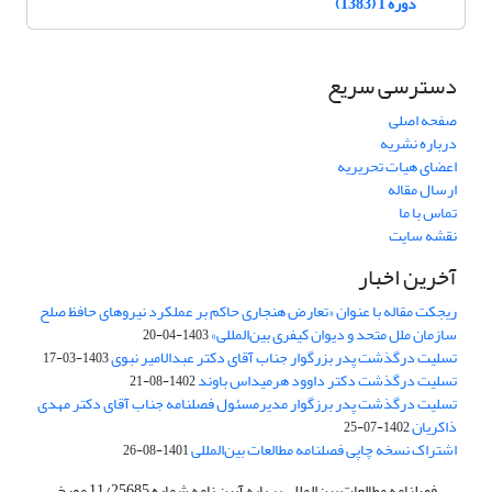
دوره 1 (1383)
دسترسی سریع
صفحه اصلی
درباره نشریه
اعضای هیات تحریریه
ارسال مقاله
تماس با ما
نقشه سایت
آخرین اخبار
ریجکت مقاله با عنوان «تعارض هنجاری حاکم بر عملکرد نیروهای حافظ صلح
سازمان ملل متحد و دیوان کیفری بین‌المللی»
1403-04-20
تسلیت درگذشت پدر بزرگوار جناب آقای دکتر عبدالامیر نبوی
1403-03-17
تسلیت درگذشت دکتر داوود هرمیداس باوند
1402-08-21
تسلیت درگذشت پدر برزگوار مدیرمسئول فصلنامه جناب آقای دکتر مهدی
ذاکریان
1402-07-25
اشتراک نسخه چاپی فصلنامه مطالعات بین‌المللی
1401-08-26
فصلنامه مطالعات بین‌المللی بر پایه آیین نامه شماره 11/25685 مورخ