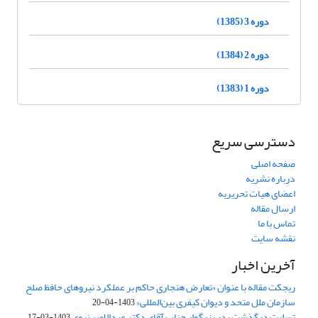
دوره 3 (1385)
دوره 2 (1384)
دوره 1 (1383)
دسترسی سریع
صفحه اصلی
درباره نشریه
اعضای هیات تحریریه
ارسال مقاله
تماس با ما
نقشه سایت
آخرین اخبار
ریجکت مقاله با عنوان «تعارض هنجاری حاکم بر عملکرد نیروهای حافظ صلح
سازمان ملل متحد و دیوان کیفری بین‌المللی»
1403-04-20
تسلیت درگذشت پدر بزرگوار جناب آقای دکتر عبدالامیر نبوی
1403-03-17