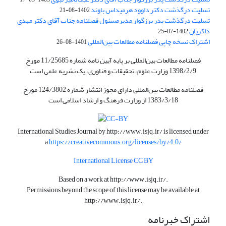
تسلیت درگذشت دکتر داوود هرمیداس باوند
1402-08-21
تسلیت درگذشت پدر برزگوار مدیرمسئول فصلنامه جناب آقای دکتر مهدی
ذاکریان
1402-07-25
اشتراک نسخه چاپی فصلنامه مطالعات بین‌المللی
1401-08-26
فصلنامه مطالعات بین‌المللی بر پایه آیین نامه شماره 11/25685 مورخ
1398/2/9 وزارت علوم، تحقیقات و فناوری، یک نشریه علمی است
فصلنامه مطالعات بین‌المللی دارای مجوز انتشار شماره 124/3802 مورخ
1383/3/18 از وزارت فرهنگ و ارشاد اسلامی است
International Studies Journal by
http://www.isjq.ir/
is licensed under
a
https://creativecommons.org/licenses/by/4.0/
International License CC BY
Based on a work at
http://www.isjq.ir/
.
Permissions beyond the scope of this license may be available at
http://www.isjq.ir/
.
اشتراک خبرنامه