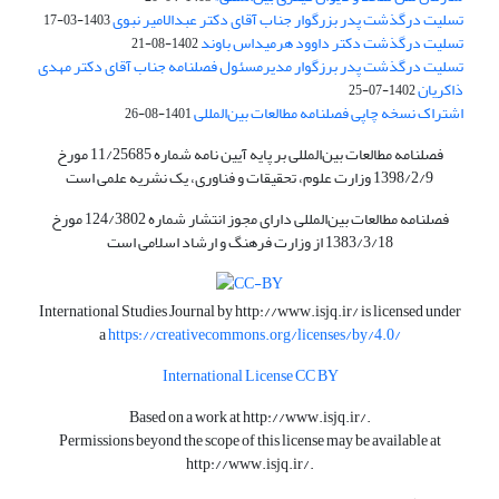
تسلیت درگذشت پدر بزرگوار جناب آقای دکتر عبدالامیر نبوی
1403-03-17
تسلیت درگذشت دکتر داوود هرمیداس باوند
1402-08-21
تسلیت درگذشت پدر برزگوار مدیرمسئول فصلنامه جناب آقای دکتر مهدی
ذاکریان
1402-07-25
اشتراک نسخه چاپی فصلنامه مطالعات بین‌المللی
1401-08-26
فصلنامه مطالعات بین‌المللی بر پایه آیین نامه شماره 11/25685 مورخ
1398/2/9 وزارت علوم، تحقیقات و فناوری، یک نشریه علمی است
فصلنامه مطالعات بین‌المللی دارای مجوز انتشار شماره 124/3802 مورخ
1383/3/18 از وزارت فرهنگ و ارشاد اسلامی است
International Studies Journal by
http://www.isjq.ir/
is licensed under
a
https://creativecommons.org/licenses/by/4.0/
International License CC BY
Based on a work at
http://www.isjq.ir/
.
Permissions beyond the scope of this license may be available at
http://www.isjq.ir/
.