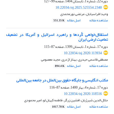
دوره 22، شماره 1، تابستان 1404، صفحه
99-127
10.22034/isj.2025.525554.2340
وحید افراسیابان، مرتضی نورمحمدی
مشاهده مقاله
اصل مقاله
551.35 K
استقلال‌خواهی کُردها و راهبرد اسرائیل و آمریکا در تضعیف
تمامیت ارضی ایران
دوره 17، شماره 1، تابستان 1399، صفحه
87-115
10.22034/isj.2020.113934
مصطفی قاسمی حیدری، بهناز اژدری، مجید معصومی
مشاهده مقاله
اصل مقاله
894.4 K
مکتب انگلیسی و جایگاه حقوق بین‌الملل در جامعه بین‌المللی
دوره 17، شماره 4، بهار 1400، صفحه
87-116
10.22034/isj.2020.118516
جلال الدین شیرژیان، افشین زرگر، فاطمه کیهان لو، امیر محمودی
مشاهده مقاله
اصل مقاله
1017.78 K