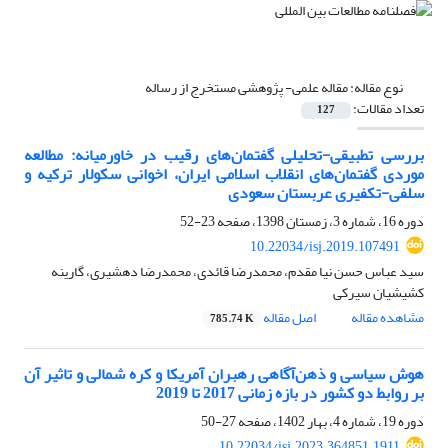
نوع مقاله:
مقاله علمی- پژوهشی مستخرج از رساله
تعداد مقالات:
127
بررسی تطبیقی-تحلیلی گفتمان‌های رقیب در خاورمیانه: مطالعه
موردی گفتمان‌های انقلاب اسلامی ایران، اخوانی سکولار ترکیه و
سلفی-تکفیری عربستان سعودی
دوره 16، شماره 3، زمستان 1398، صفحه
23-52
10.22034/isj.2019.107491
سید عباس حسن نیا مقدم، محمدرضا قائدی، محمدرضا دهشیری، گارینه
کشیشیان سیرکی
مشاهده مقاله
اصل مقاله
785.74 K
هوش سیاسی و ذهن‌آگاهی رهبران آمریکا و کره شمالی و تاثیر آن‌
بر روابط دو کشور در بازه زمانی 2017 تا 2019
دوره 19، شماره 4، بهار 1402، صفحه
27-50
10.22034/isj.2023.364851.1911