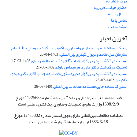
درباره نشریه
اعضای هیات تحریریه
ارسال مقاله
تماس با ما
نقشه سایت
آخرین اخبار
ریجکت مقاله با عنوان «تعارض هنجاری حاکم بر عملکرد نیروهای حافظ صلح
سازمان ملل متحد و دیوان کیفری بین‌المللی»
1403-04-20
تسلیت درگذشت پدر بزرگوار جناب آقای دکتر عبدالامیر نبوی
1403-03-17
تسلیت درگذشت دکتر داوود هرمیداس باوند
1402-08-21
تسلیت درگذشت پدر برزگوار مدیرمسئول فصلنامه جناب آقای دکتر مهدی
ذاکریان
1402-07-25
اشتراک نسخه چاپی فصلنامه مطالعات بین‌المللی
1401-08-26
فصلنامه مطالعات بین‌المللی بر پایه آیین نامه شماره 11/25685 مورخ
1398/2/9 وزارت علوم، تحقیقات و فناوری، یک نشریه علمی است
فصلنامه مطالعات بین‌المللی دارای مجوز انتشار شماره 124/3802 مورخ
1383/3/18 از وزارت فرهنگ و ارشاد اسلامی است