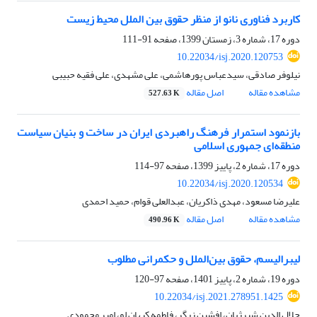
کاربرد فناوری نانو از منظر حقوق بین الملل محیط زیست
دوره 17، شماره 3، زمستان 1399، صفحه
91-111
10.22034/isj.2020.120753
نیلوفر صادقی، سیدعباس پورهاشمی، علی مشهدی، علی فقیه حبیبی
مشاهده مقاله
اصل مقاله
527.63 K
بازنمود استمرار فرهنگ راهبردی ایران در ساخت و بنیان سیاست
منطقه‌ای جمهوری اسلامی
دوره 17، شماره 2، پاییز 1399، صفحه
97-114
10.22034/isj.2020.120534
علیرضا مسعود، مهدی ذاکریان، عبدالعلی قوام، حمید احمدی
مشاهده مقاله
اصل مقاله
490.96 K
لیبرالیسم، حقوق بین‌الملل و حکمرانی مطلوب
دوره 19، شماره 2، پاییز 1401، صفحه
97-120
10.22034/isj.2021.278951.1425
جلال الدین شیرژیان، افشین زرگر، فاطمه کیهان لو، امیر محمودی