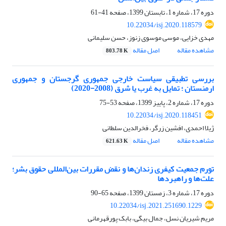
دوره 17، شماره 1، تابستان 1399، صفحه
41-61
10.22034/isj.2020.118579
مهدی خزایی، موسی موسوی زنوز، حسن سلیمانی
مشاهده مقاله
اصل مقاله
803.78 K
بررسی تطبیقی سیاست خارجی جمهوری گرجستان و جمهوری
ارمنستان ؛ تمایل به غرب یا شرق (2008-2020)
دوره 17، شماره 2، پاییز 1399، صفحه
53-75
10.22034/isj.2020.118451
ژیلا احمدی، افشین زرگر، فخرالدین سلطانی
مشاهده مقاله
اصل مقاله
621.63 K
تورم جمعیت کیفری زندان‌ها و نقض مقررات بین‌المللی حقوق بشر؛
علت‌ها و راهبردها
دوره 17، شماره 3، زمستان 1399، صفحه
65-90
10.22034/isj.2021.251690.1229
مریم شیریان نسل، جمال بیگی، بابک پورقهرمانی