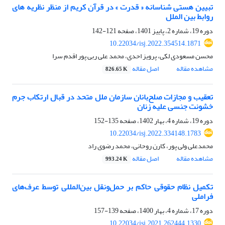
تبیین هستی شناسانه « قدرت » در قرآن کریم از منظر نظریه های
روابط بین الملل
دوره 19، شماره 2، پاییز 1401، صفحه
121-142
10.22034/isj.2022.354514.1871
محسن مسعودی لکی، پرویز احدی، محمد علی ربی پور اقدم سرا
مشاهده مقاله
اصل مقاله
826.65 K
تعقیب و مجازات صلح‌بانان سازمان ملل متحد در قبال ارتکاب جرم
خشونت جنسی علیه زنان
دوره 19، شماره 4، بهار 1402، صفحه
135-152
10.22034/isj.2022.334148.1783
محمدعلی ولی پور، کارن روحانی، محمد رضوی راد
مشاهده مقاله
اصل مقاله
993.24 K
تکمیل نظام حقوقی حاکم بر حمل‌ونقل بین‌المللی توسط عرف‌های
فراملی
دوره 17، شماره 4، بهار 1400، صفحه
139-157
10.22034/isj.2021.262444.1330