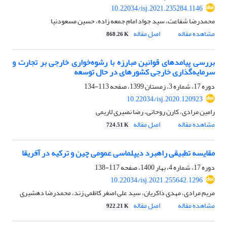
10.22034/isj.2021.235284.1146
محمدرضا شفاعت، سید جواد امام جمعه زاده، حسین مسعودنیا
مشاهده مقاله
اصل مقاله
868.26 K
بررسی پیامدهای قوانین مبارزه با رشوه‌خواری خارجی بر تجارت و
سرمایه‌گذاری خارجی کشورهای در حال توسعه
دوره 17، شماره 3، زمستان 1399، صفحه
113-134
10.22034/isj.2020.120923
رامین مرادی، کارن روحانی، رضا نصیری لاریمی
مشاهده مقاله
اصل مقاله
724.51 K
مقایسه تطبیقی راهبرد دیپلماسی عمومی چین و ترکیه در آفریقا
دوره 17، شماره 4، بهار 1400، صفحه
117-138
10.22034/isj.2021.255642.1296
مریم مرادی، مهدی ذاکریان، سید علی اصغر کاظمی زند، محمدرضا دهشیری
مشاهده مقاله
اصل مقاله
922.21 K