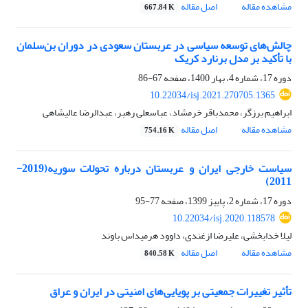
مشاهده مقاله
اصل مقاله
667.84 K
چالش‌های توسعه سیاسی در عربستان سعودی در دوران بن‌سلمان
با تأکید بر مدل برنارد کریک
دوره 17، شماره 4، بهار 1400، صفحه
67-86
10.22034/isj.2021.270705.1365
ابراهیم برزگر، محمدباقر خرمشاد، عباسعلی رهبر، عبدالرضا عالیشاهی
مشاهده مقاله
اصل مقاله
754.16 K
سیاست خارجی ایران و عربستان درباره تحولات سوریه(2019-
2011)
دوره 17، شماره 2، پاییز 1399، صفحه
77-95
10.22034/isj.2020.118578
لیلا خدابخشی، علیرضا ازغندی، داوود هرمیداس باوند
مشاهده مقاله
اصل مقاله
840.58 K
تأثیر تغییرات جمعیتی بر پویایی‌های امنیتی در ایران و عراق