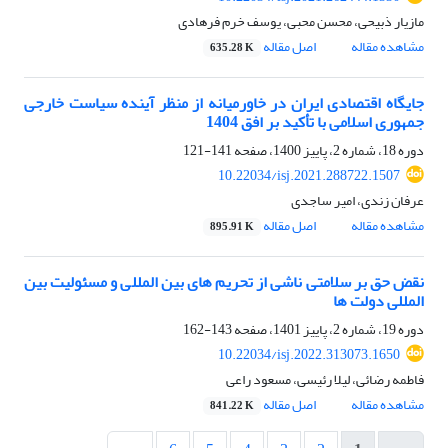
مازیار ذبیحی، محسن محبی، یوسف خرم فرهادی
مشاهده مقاله
اصل مقاله
635.28 K
جایگاه اقتصادی ایران در خاورمیانه از منظر آینده سیاست خارجی
جمهوری اسلامی با تأکید بر افق 1404
دوره 18، شماره 2، پاییز 1400، صفحه
141-121
10.22034/isj.2021.288722.1507
عرفان زندی، امیر ساجدی
مشاهده مقاله
اصل مقاله
895.91 K
نقض حق بر سلامتی ناشی از تحریم های بین المللی و مسئولیت بین
المللی دولت ها
دوره 19، شماره 2، پاییز 1401، صفحه
143-162
10.22034/isj.2022.313073.1650
فاطمه رضائی، لیلا رئیسی، مسعود راعی
مشاهده مقاله
اصل مقاله
841.22 K