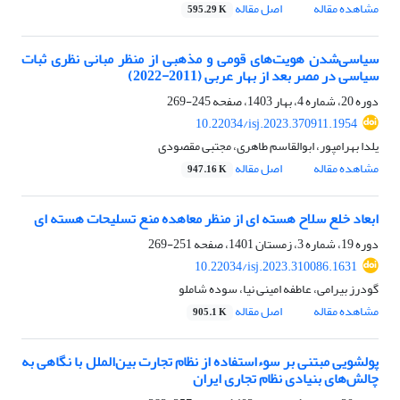
مشاهده مقاله
اصل مقاله
595.29 K
سیاسی‌شدن هویت‌های قومی و مذهبی از منظر مبانی نظری ثبات
سیاسی در مصر بعد از بهار عربی (2011-2022)
دوره 20، شماره 4، بهار 1403، صفحه
245-269
10.22034/isj.2023.370911.1954
یلدا بهرامپور، ابوالقاسم طاهری، مجتبی مقصودی
مشاهده مقاله
اصل مقاله
947.16 K
ابعاد خلع سلاح هسته ای از منظر معاهده منع تسلیحات هسته ای
دوره 19، شماره 3، زمستان 1401، صفحه
251-269
10.22034/isj.2023.310086.1631
گودرز بیرامی، عاطفه امینی نیا، سوده شاملو
مشاهده مقاله
اصل مقاله
905.1 K
پولشویی مبتنی بر سوء‌استفاده از نظام تجارت بین‌الملل با نگاهی به
چالش‌های بنیادی نظام تجاری ایران