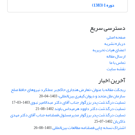
دوره 1 (1383)
دسترسی سریع
صفحه اصلی
درباره نشریه
اعضای هیات تحریریه
ارسال مقاله
تماس با ما
نقشه سایت
آخرین اخبار
ریجکت مقاله با عنوان «تعارض هنجاری حاکم بر عملکرد نیروهای حافظ صلح
سازمان ملل متحد و دیوان کیفری بین‌المللی»
1403-04-20
تسلیت درگذشت پدر بزرگوار جناب آقای دکتر عبدالامیر نبوی
1403-03-17
تسلیت درگذشت دکتر داوود هرمیداس باوند
1402-08-21
تسلیت درگذشت پدر برزگوار مدیرمسئول فصلنامه جناب آقای دکتر مهدی
ذاکریان
1402-07-25
اشتراک نسخه چاپی فصلنامه مطالعات بین‌المللی
1401-08-26