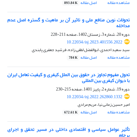
مشاهده مقاله
اصل مقاله
893.84 K
تحولات نوین منافع ملی و تاثیر آن بر ماهیت و گستره اصل عدم
مداخله
دوره 20، شماره 3، زمستان 1402، صفحه
211-228
10.22034/isj.2023.401556.2022
سید سعید احمدی، ابوالفضل لطفی زاده، فرشید جعفری پابندی
مشاهده مقاله
اصل مقاله
784 K
تحول مفهوم تجاوز در حقوق بین الملل کیفری و کیفیت تعامل ایران
با دیوان کیفری بین المللی
دوره 19، شماره 2، پاییز 1401، صفحه
215-230
10.22034/isj.2022.262860.1332
امیر حسین زمانی نیا، مریم مرادی
مشاهده مقاله
اصل مقاله
672.61 K
تأثیر عوامل سیاسی و اقتصادی داخلی در مسیر تحقق و اجرای
برجام