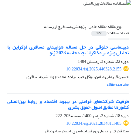
نوع مقاله:
مقاله علمی- پژوهشی مستخرج از رساله
تعداد مقالات:
127
دیپلماسی حقوقی در حل مساله هواپیمای مسافری اوکراین با
تحلیلی ویژه بر مذاکرات چندجانبه 2023 ژنو
دوره 22، شماره 3، زمستان 1404
10.22034/isj.2025.446328.2155
حسین قهرمانی منامن، توکل حبیب زاده، محمدجواد شریعت باقری
مشاهده مقاله
ظرفیت شرکت‌های فراملی در بهبود اقتصاد و روابط بین‌المللی
کشورها مطابق اصول حقوق بشری
دوره 18، شماره 2، پاییز 1400، صفحه
205-222
10.22034/isj.2021.283481.1485
مینا قدرتی راد، علی پورقصاب امیری، احمدرضا بهنیافر