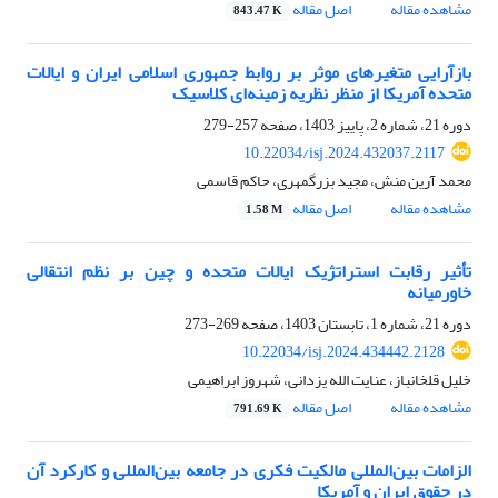
مشاهده مقاله
اصل مقاله
843.47 K
بازآرایی متغیرهای موثر بر روابط جمهوری اسلامی ایران و ایالات
متحده آمریکا از منظر نظریه زمینه‌ای کلاسیک
دوره 21، شماره 2، پاییز 1403، صفحه
257-279
10.22034/isj.2024.432037.2117
محمد آرین منش، مجید بزرگمهری، حاکم قاسمی
مشاهده مقاله
اصل مقاله
1.58 M
تأثیر رقابت استراتژیک ایالات‌ متحده و چین بر نظم انتقالی
خاورمیانه
دوره 21، شماره 1، تابستان 1403، صفحه
269-273
10.22034/isj.2024.434442.2128
خلیل قلخانباز، عنایت الله یزدانی، شهروز ابراهیمی
مشاهده مقاله
اصل مقاله
791.69 K
الزامات بین‌المللی مالکیت فکری در جامعه بین‌المللی و کارکرد آن
در حقوق ایران و آمریکا