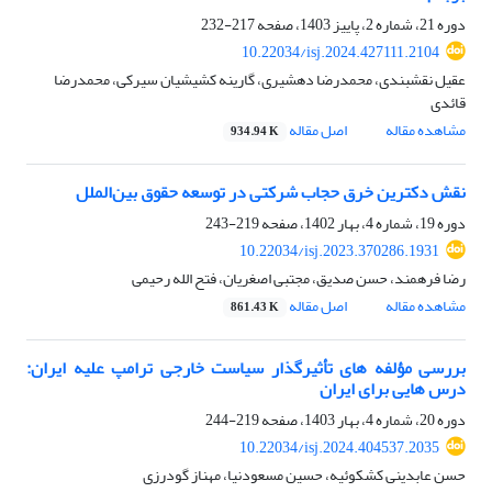
دوره 21، شماره 2، پاییز 1403، صفحه
217-232
10.22034/isj.2024.427111.2104
عقیل نقشبندی، محمدرضا دهشیری، گارینه کشیشیان سیرکی، محمدرضا
قائدی
مشاهده مقاله
اصل مقاله
934.94 K
نقش دکترین خرق حجاب شرکتی در توسعه حقوق بین‌الملل
دوره 19، شماره 4، بهار 1402، صفحه
219-243
10.22034/isj.2023.370286.1931
رضا فرهمند، حسن صدیق، مجتبی اصغریان، فتح الله رحیمی
مشاهده مقاله
اصل مقاله
861.43 K
بررسی مؤلفه های تأثیرگذار سیاست خارجی ترامپ علیه ایران:
درس هایی برای ایران
دوره 20، شماره 4، بهار 1403، صفحه
219-244
10.22034/isj.2024.404537.2035
حسن عابدینی کشکوئیه، حسین مسعودنیا، مهناز گودرزی