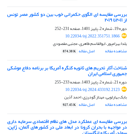
بررسی مقایسه ای الگوی حکمرانی خوب بین دو کشور مصر ‌تونس
از ۲۰۱۱تا ۲۰۱۹
دوره 19، شماره 2، پاییز 1401، صفحه
231-252
10.22034/isj.2022.351751.1866
یلدا بهرامپور، ابوالقاسم طاهری، مجتبی مقصودی
مشاهده مقاله
اصل مقاله
874.38 K
شناخت آثار تحریم های ثانویه کنگره آمریکا بر برنامه دفاع موشکی
جمهوری اسلامی ایران
دوره 21، شماره 2، پاییز 1403، صفحه
233-255
10.22034/isj.2024.433192.2123
بابک بهارلویی، مهناز گودرزی، احمد آذین
مشاهده مقاله
اصل مقاله
927.45 K
بررسی مقایسه ای عملکرد مدل های نظام اقتصادی سرمایه داری
در مواجهه با بحران کرونا در ابعاد ملی در کشورهای آلمان، ژاپن،
سوئد، آمریکا و انگلستان