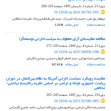
دوره 21، شماره 1، تابستان 1403، صفحه
243-268
10.22034/isj.2024.391760.1991
نیلوفر نورعلی، حمیدرضا شیرزاد، سیدعلی طباطبایی پناه، علیرضا سلطانی
مشاهده مقاله
اصل مقاله
1.24 M
مطالعه مقایسه‌ای آرای معطوف به سیاست‌خارجی توسعه‌گرا
دوره 21، شماره 4، بهار 1404، صفحه
243-271
10.22034/isj.2025.500936.2286
سیدامیرسینا نورانی، سید اصغر کیوان حسینی، مهدی ذاکریان
مشاهده مقاله
اصل مقاله
927.65 K
مقایسه رویکرد سیاست خارجی آمریکا به نظام بین‌الملل در دوران
ریاست جمهوری اوباما و ترامپ بر اساس نظریه رئالیسم تهاجمی-
تدافعی
دوره 19، شماره 4، بهار 1402، صفحه
245-265
10.22034/isj.2023.351586.1863
محمدرضا جلالی بارنجی، بهرام یوسفی، روح الله شهابی، حامد عامری گلستانی