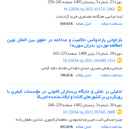
دوره 21، شماره 3، زمستان 1403، صفحه
241-256
10.22034/isj.2025.411511.2061
لیدا عباسی، هنگامه غضنفری، فرید آزادبخت
مشاهده مقاله
اصل مقاله
838.03 K
بازخوانی پارادوکس حاکمیت و مداخله در حقوق بین الملل نوین
(مطالعه موردی: بحران سوریه)
دوره 18، شماره 2، پاییز 1400، صفحه
223-243
10.22034/isj.2021.261606.1314
مرتضی رفیعی بصیری، مهدی جاودانی مقدم، داود کیانی
مشاهده مقاله
اصل مقاله
796.85 K
تحلیلی بر نقش و جایگاه پرستاران قانونی در مؤسسات کیفری با
رویکردی بر کشورهای کانادا و ایالات‌متحده امریکا
دوره 20، شماره 3، زمستان 1402، صفحه
229-248
10.22034/isj.2023.397045.2006
میترا صدقی ثابت، امیررضا محمودی، عاطفه لرکجوری، شادی دهقان زاده
مشاهده مقاله
اصل مقاله
693.69 K