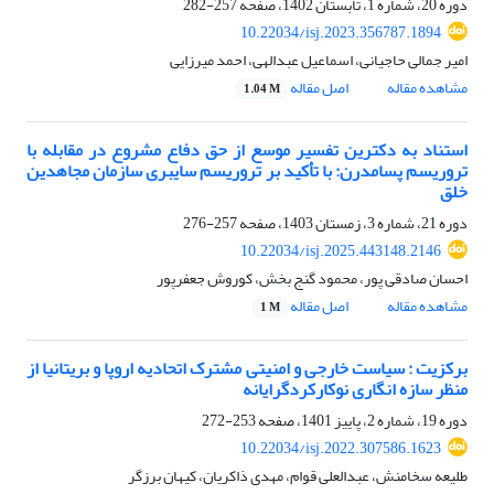
دوره 20، شماره 1، تابستان 1402، صفحه
257-282
10.22034/isj.2023.356787.1894
امیر جمالی حاجیانی، اسماعیل عبدالهی، احمد میرزایی
مشاهده مقاله
اصل مقاله
1.04 M
استناد به دکترین تفسیر موسع از حق دفاع مشروع در مقابله با
تروریسم پسامدرن: با تأکید بر تروریسم سایبری سازمان مجاهدین
خلق
دوره 21، شماره 3، زمستان 1403، صفحه
257-276
10.22034/isj.2025.443148.2146
احسان صادقی پور، محمود گنج بخش، کوروش جعفرپور
مشاهده مقاله
اصل مقاله
1 M
برکزیت : سیاست خارجی و امنیتی مشترک اتحادیه اروپا و بریتانیا از
منظر سازه انگاری نوکارکردگرایانه
دوره 19، شماره 2، پاییز 1401، صفحه
253-272
10.22034/isj.2022.307586.1623
طلیعه سخامنش، عبدالعلی قوام، مهدی ذاکریان، کیهان برزگر