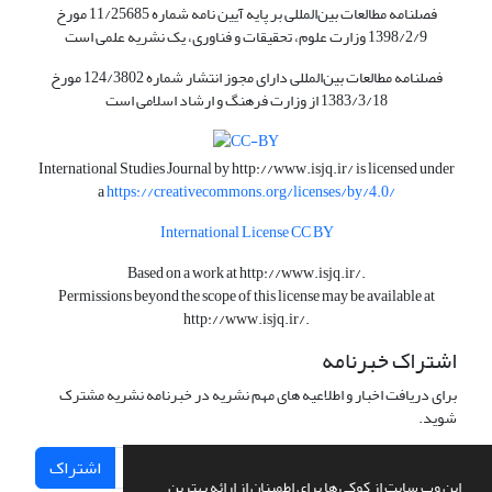
فصلنامه مطالعات بین‌المللی بر پایه آیین نامه شماره 11/25685 مورخ
1398/2/9 وزارت علوم، تحقیقات و فناوری، یک نشریه علمی است
فصلنامه مطالعات بین‌المللی دارای مجوز انتشار شماره 124/3802 مورخ
1383/3/18 از وزارت فرهنگ و ارشاد اسلامی است
International Studies Journal by
http://www.isjq.ir/
is licensed under
a
https://creativecommons.org/licenses/by/4.0/
International License CC BY
Based on a work at
http://www.isjq.ir/
.
Permissions beyond the scope of this license may be available at
http://www.isjq.ir/
.
اشتراک خبرنامه
برای دریافت اخبار و اطلاعیه های مهم نشریه در خبرنامه نشریه مشترک
شوید.
اشتراک
این وب سایت از کوکی ها برای اطمینان از ارائه بهترین