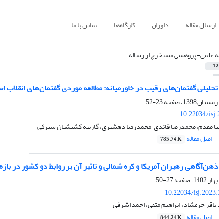
ارسال مقاله
داوران
کارگاه‌ها
تماس با ما
له علمی- پژوهشی مستخرج از رساله
12
لیلی گفتمان‌های رقیب در خاورمیانه: مطالعه موردی گفتمان‌های انقلاب ا
23-52
10.22034/isj
ا مقدم، محمدرضا قائدی، محمدرضا دهشیری، گارینه کشیشیان سیرکی
اصل مقاله
785.74 K
گاهی رهبران آمریکا و کره شمالی و تاثیر آن‌ بر روابط دو کشور در بازه زمانی 2017 
27-50
10.22034/isj.2023
اقر خرمشاد، ابراهیم متقی، احمد اشرفی
اصل مقاله
844.24 K