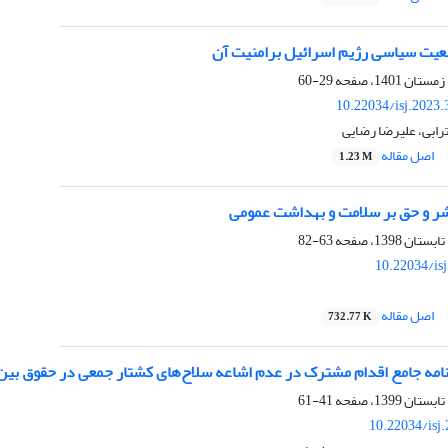
عیت سیاسی رژیم اسرائیل برامنیت آن
29-60
10.22034/isj.2023
رابی، علیرضا رضایی
اصل مقاله
1.23 M
ر و حق بر سلامت و بهداشت عمومی
63-82
10.22034/is
اصل مقاله
732.77 K
مه جامع اقدام مشترک در عدم اشاعه سلاح‌های کشتار جمعی در حقوق بین‌
41-61
10.22034/isj