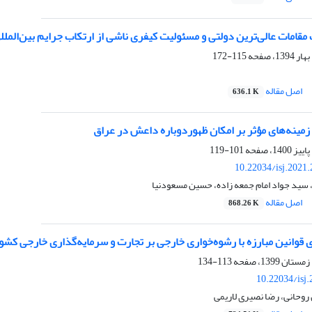
قامات عالی‌ترین دولتی و مسئولیت کیفری ناشی از ارتکاب جرایم بین‌الملل
115-172
اصل مقاله
636.1 K
مینه‌های مؤثر بر امکان ظهوردوباره داعش در عراق
101-119
10.22034/isj.2021
ید جواد امام جمعه زاده، حسین مسعودنیا
اصل مقاله
868.26 K
 قوانین مبارزه با رشوه‌خواری خارجی بر تجارت و سرمایه‌گذاری خارجی کش
113-134
10.22034/isj
 روحانی، رضا نصیری لاریمی