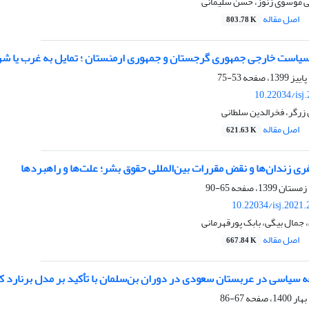
 موسوی زنوز، حسن سلیمانی
اصل مقاله
803.78 K
ست خارجی جمهوری گرجستان و جمهوری ارمنستان ؛ تمایل به غرب یا شرق (2008-20
53-75
10.22034/isj
 زرگر، فخرالدین سلطانی
اصل مقاله
621.63 K
ی زندان‌ها و نقض مقررات بین‌المللی حقوق بشر؛ علت‌ها و راهبردها
65-90
10.22034/isj.2021
جمال بیگی، بابک پورقهرمانی
اصل مقاله
667.84 K
 سیاسی در عربستان سعودی در دوران بن‌سلمان با تأکید بر مدل برنارد 
67-86