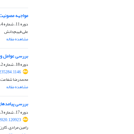
مواجهه مصونیت م
دوره 11، شماره 4، بهار 1394، صفحه
علی فهیم‌دانش
مشاهده مقاله
بررسی عوامل و ز
دوره 18، شماره 2، پاییز 1400، صفحه
.235284.1146
محمدرضا شفاعت، س
مشاهده مقاله
بررسی پیامدهای
دوره 17، شماره 3، زمستان 1399، صفحه
.2020.120923
رامین مرادی، کارن