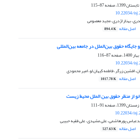
87-115
10.22034/isj
ی، بهناز اژدری، مجید معصومی
اصل مقاله
894.4 K
جایگاه حقوق بین‌الملل در جامعه بین‌المللی
87-116
10.22034/isj
ن، افشین زرگر، فاطمه کیهان لو، امیر محمودی
اصل مقاله
1017.78 K
انو از منظر حقوق بین الملل محیط زیست
91-111
10.22034/isj
دعباس پورهاشمی، علی مشهدی، علی فقیه حبیبی
اصل مقاله
527.63 K