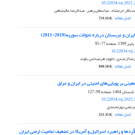
10.22034/isj.2021
مدباقر خرمشاد، عباسعلی رهبر، عبدالرضا عالیشاهی
اصل مقاله
754.16 K
 و عربستان درباره تحولات سوریه(2019-2011)
77-95
10.22034/isj
رضا ازغندی، داوود هرمیداس باوند
اصل مقاله
840.58 K
عیتی بر پویایی‌های امنیتی در ایران و عراق
99-127
10.22034/isj.2025
 مرتضی نورمحمدی
اصل مقاله
551.35 K
ُردها و راهبرد اسرائیل و آمریکا در تضعیف تمامیت ارضی ایران