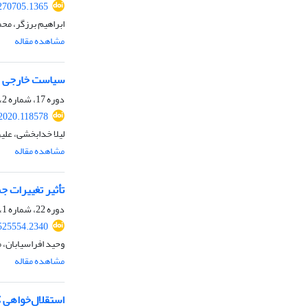
.270705.1365
ابراهیم برزگر، مح
مشاهده مقاله
سیاست خارجی ایران
دوره 17، شماره 2، پاییز 1399، صفحه
.2020.118578
لیلا خدابخشی، علی
مشاهده مقاله
تأثیر تغییرات جم
دوره 22، شماره 1، تابستان 1404، صفحه
.525554.2340
وحید افراسیابان،
مشاهده مقاله
استقلال‌خواهی ک