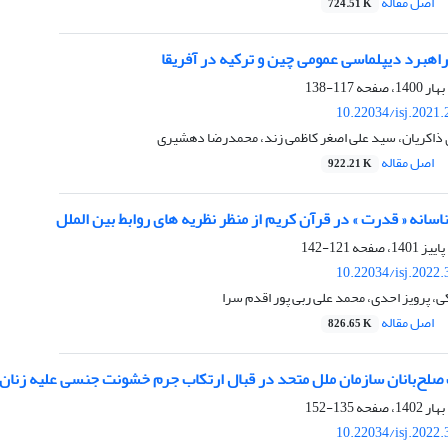
اصل مقاله
724.51 K
اهبرد دیپلماسی عمومی چین و ترکیه در آفریقا
117-138
10.22034/isj.2021
 ذاکریان، سید علی اصغر کاظمی زند، محمدرضا دهشیری
اصل مقاله
922.21 K
انه « قدرت » در قرآن کریم از منظر نظریه های روابط بین الملل
121-142
10.22034/isj.2022
 پرویز احدی، محمد علی ربی پور اقدم سرا
اصل مقاله
826.65 K
 صلح‌بانان سازمان ملل متحد در قبال ارتکاب جرم خشونت جنسی علیه زنان
135-152
10.22034/isj.2022