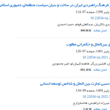
ر فرهنگ راهبردی ایران در ساخت و بنیان سیاست منطقه‌ای جمهوری اسلام
97-114
10.22034/isj
ی ذاکریان، عبدالعلی قوام، حمید احمدی
اصل مقاله
490.96 K
 بین‌الملل و حکمرانی مطلوب
97-120
10.22034/isj.2021
ن، افشین زرگر، فاطمه کیهان لو، امیر محمودی
اصل مقاله
991.18 K
 نسبی تجارت بین الملل و شاخص توسعه انسانی
99-134
10.22034/isj.2025
 مهرزاد ابراهیمی، هاشم زارع
اصل مقاله
2.41 M