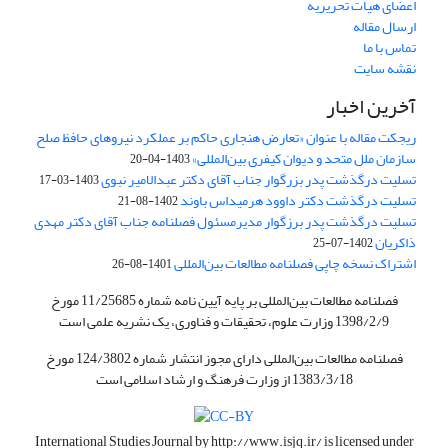
اعضای هیات تحریریه
ارسال مقاله
تماس با ما
نقشه سایت
آخرین اخبار
ریجکت مقاله با عنوان «تعارض هنجاری حاکم بر عملکرد نیروهای حافظ صلح
سازمان ملل متحد و دیوان کیفری بین‌المللی»
1403-04-20
تسلیت درگذشت پدر بزرگوار جناب آقای دکتر عبدالامیر نبوی
1403-03-17
تسلیت درگذشت دکتر داوود هرمیداس باوند
1402-08-21
تسلیت درگذشت پدر برزگوار مدیرمسئول فصلنامه جناب آقای دکتر مهدی
ذاکریان
1402-07-25
اشتراک نسخه چاپی فصلنامه مطالعات بین‌المللی
1401-08-26
فصلنامه مطالعات بین‌المللی بر پایه آیین نامه شماره 11/25685 مورخ
1398/2/9 وزارت علوم، تحقیقات و فناوری، یک نشریه علمی است
فصلنامه مطالعات بین‌المللی دارای مجوز انتشار شماره 124/3802 مورخ
1383/3/18 از وزارت فرهنگ و ارشاد اسلامی است
International Studies Journal by
http://www.isjq.ir/
is licensed under