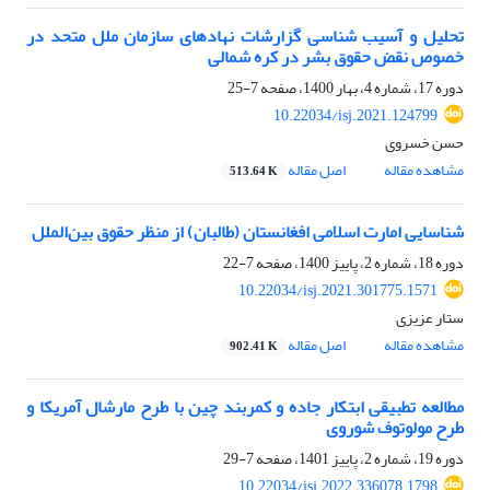
تحلیل و آسیب شناسی گزارشات نهادهای سازمان ملل متحد در
خصوص نقض حقوق بشر در کره شمالی
دوره 17، شماره 4، بهار 1400، صفحه
7-25
10.22034/isj.2021.124799
حسن خسروی
مشاهده مقاله
اصل مقاله
513.64 K
شناسایی امارت اسلامی افغانستان (طالبان) از منظر حقوق بین‌الملل
دوره 18، شماره 2، پاییز 1400، صفحه
7-22
10.22034/isj.2021.301775.1571
ستار عزیزی
مشاهده مقاله
اصل مقاله
902.41 K
مطالعه تطبیقی ابتکار جاده و کمربند چین با طرح مارشال آمریکا و
طرح مولوتوف شوروی
دوره 19، شماره 2، پاییز 1401، صفحه
7-29
10.22034/isj.2022.336078.1798