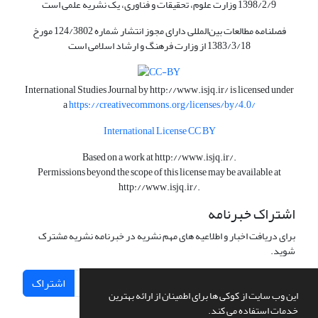
1398/2/9 وزارت علوم، تحقیقات و فناوری، یک نشریه علمی است
فصلنامه مطالعات بین‌المللی دارای مجوز انتشار شماره 124/3802 مورخ
1383/3/18 از وزارت فرهنگ و ارشاد اسلامی است
International Studies Journal by
http://www.isjq.ir/
is licensed under
a
https://creativecommons.org/licenses/by/4.0/
International License CC BY
Based on a work at
http://www.isjq.ir/
.
Permissions beyond the scope of this license may be available at
http://www.isjq.ir/
.
اشتراک خبرنامه
برای دریافت اخبار و اطلاعیه های مهم نشریه در خبرنامه نشریه مشترک
شوید.
اشتراک
این وب سایت از کوکی ها برای اطمینان از ارائه بهترین
خدمات استفاده می کند.