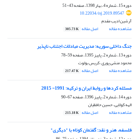
دوره 15، شماره 4، بهار 1398، صفحه
43-51
10.22034/isj.2019.89547
آرشین ادیب مقدم
مشاهده مقاله
اصل مقاله
305.73 K
جنگ داخلی سوریه: مدیریت مبادلات اجتناب ناپذیر
دوره 13، شماره 2، پاییز 1395، صفحه
59-78
محمود منشی پوری، کریس بولوت
مشاهده مقاله
اصل مقاله
217.47 K
مسئله کرد‌ها و روابط ایران و ترکیه: 1991- 2015
دوره 14، شماره 2، پاییز 1396، صفحه
67-90
الهه کولایی، حسین حافظیان
مشاهده مقاله
اصل مقاله
215.18 K
فلسفه، هنر و نقد: گفتمان کوتاه با "دیگری"
دوره 12، شماره 3، زمستان 1394، صفحه
75-86