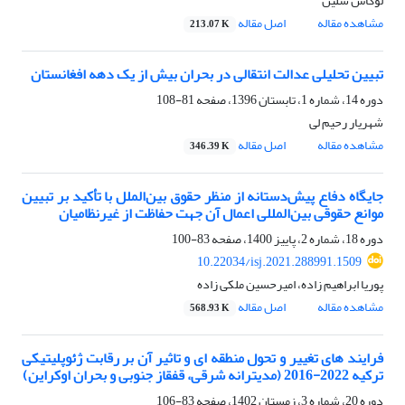
لوکاس سلین
مشاهده مقاله
اصل مقاله
213.07 K
تبیین تحلیلی عدالت انتقالی در بحران بیش از یک دهه افغانستان
دوره 14، شماره 1، تابستان 1396، صفحه
81-108
شهریار رحیم لی
مشاهده مقاله
اصل مقاله
346.39 K
جایگاه دفاع پیش‌دستانه از منظر حقوق بین‌الملل با تأکید بر تبیین
موانع حقوقی بین‌المللی اعمال آن جهت حفاظت از غیرنظامیان
دوره 18، شماره 2، پاییز 1400، صفحه
83-100
10.22034/isj.2021.288991.1509
پوریا ابراهیم زاده، امیرحسین ملکی زاده
مشاهده مقاله
اصل مقاله
568.93 K
فرایند های تغییر و تحول منطقه ای و تاثیر آن بر رقابت ژئوپلیتیکی
ترکیه 2022-2016 (مدیترانه شرقی، قفقاز جنوبی و بحران اوکراین)
دوره 20، شماره 3، زمستان 1402، صفحه
83-106