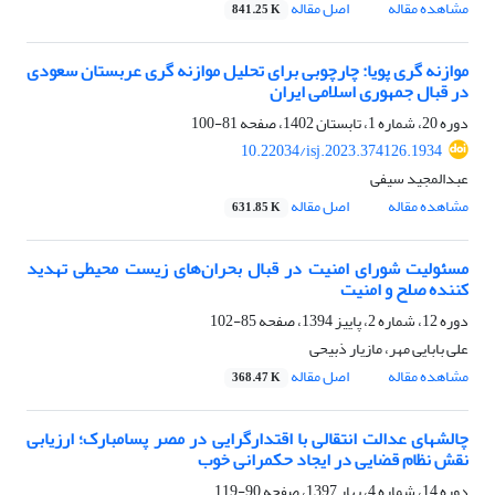
مشاهده مقاله
اصل مقاله
841.25 K
موازنه گری پویا: چارچوبی برای تحلیل موازنه گری عربستان سعودی
در قبال جمهوری اسلامی ایران
دوره 20، شماره 1، تابستان 1402، صفحه
81-100
10.22034/isj.2023.374126.1934
عبدالمجید سیفی
مشاهده مقاله
اصل مقاله
631.85 K
مسئولیت شورای امنیت در قبال بحران‌های زیست محیطی تهدید
کننده صلح و امنیت
دوره 12، شماره 2، پاییز 1394، صفحه
85-102
علی بابایی مهر، مازیار ذبیحی
مشاهده مقاله
اصل مقاله
368.47 K
چالش‏های عدالت انتقالی با اقتدارگرایی در مصر پسامبارک؛ ارزیابی
نقش نظام قضایی در ایجاد حکمرانی خوب
دوره 14، شماره 4، بهار 1397، صفحه
90-119