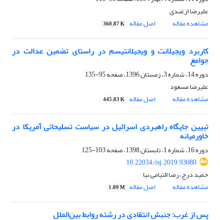
علیرضا ازغندی
مشاهده مقاله
اصل مقاله
360.87 K
کاربرد ویجیلانت و ویجیلانتیسم در راستای تضمین عدالت در
جوامع
دوره 14، شماره 3، زمستان 1396، صفحه
95-135
علیرضا مسعود
مشاهده مقاله
اصل مقاله
445.03 K
تبیین جایگاه راهبردی اسرائیل در سیاست تسلیحاتی آمریکا در
خاورمیانه
دوره 16، شماره 1، تابستان 1398، صفحه
103-125
10.22034/isj.2019.93080
حمید درج، رضا التیامی نیا
مشاهده مقاله
اصل مقاله
1.09 M
پس از غرب: جنبش انتقادی در رشته روابط بین‌الملل