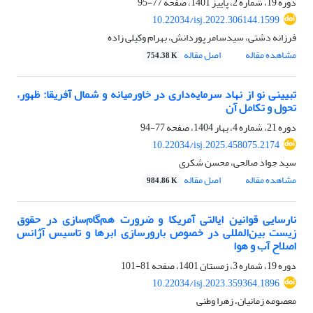
دوره 19، شماره 2، پاییز 1401، صفحه
77-95
10.22034/isj.2022.306144.1599
فرزانه دشتی، سیدسامر پوردانش، بهرام وکیلی زاده
مشاهده مقاله
اصل مقاله
754.38 K
تبیینی نو از نهاد سرمایه‌داری در خاورمیانه و شمال آفریقا: ظهور،
تحول و تکامل آن
دوره 21، شماره 4، بهار 1404، صفحه
77-94
10.22034/isj.2025.458075.2174
سید جواد صالحی، محسن شکری
مشاهده مقاله
اصل مقاله
984.86 K
نارسایی قوانین ایالتی آمریکا و ضرورت هم‌گام‌سازی در حقوق
زیست بین‌المللی در خصوص بارورسازی ابرها و تاسیس آژانس
اصلاح آب و هوا
دوره 19، شماره 3، زمستان 1401، صفحه
81-101
10.22034/isj.2023.359364.1896
معصومه زمانیان، زهرا وطنی