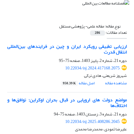
نوع مقاله:
مقاله علمی- پژوهشی مستقل
تعداد مقالات:
286
ارزیابی تطبیقی رویکرد ایران و چین در فرایندهای بین‌المللی
انتقال قدرت
دوره 21، شماره 2، پاییز 1403، صفحه
75-95
10.22034/isj.2024.417168.2075
شهروز شریعتی، هادی ترکی
مشاهده مقاله
اصل مقاله
950.39 K
مواضع دولت های اروپایی در قبال بحران اوکراین: توافق‌ها و
اختلاف‌ها
دوره 21، شماره 3، زمستان 1403، صفحه
75-94
10.22034/isj.2025.408286.2045
علیرضا ثمودی، محمدرضا محمدی