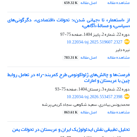
مشاهده مقاله
اصل مقاله
659.32 K
از «استعمار» تا «جهانی شدن»؛ تحولات «اقتصادی»، دگرگونی‌های
«سیاسی» و مسالۀ «آگاهی»
دوره 22، شماره 2، پاییز 1404، صفحه
75-97
10.22034/isj.2025.519607.2327
نیره دلیر
مشاهده مقاله
اصل مقاله
783.31 K
فرصت‌ها و چالش‌های ژئواکونومی طرح کمربند‌-راه در تعامل روابط
چین با عربستان و امارات
دوره 22، شماره 3، زمستان 1404، صفحه
75-93
10.22034/isj.2026.553457.2398
محمدیونس بهادری، سعید شکوهی، سجاد کریمی پرشه
مشاهده مقاله
اصل مقاله
863.61 K
تحلیل تطبیقی نقش ایدئولوژیک ایران و عربستان در تحولات یمن