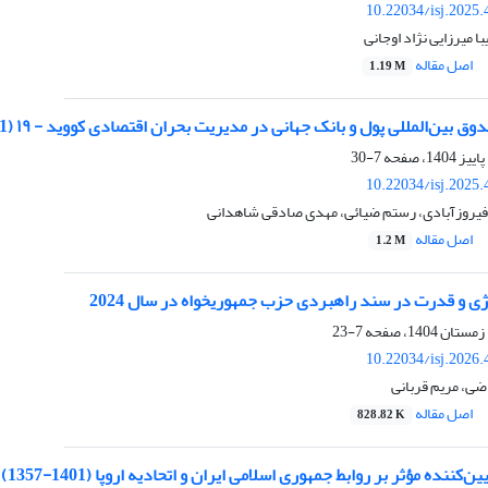
10.22034/isj.2025
 میرزایی نژاد اوجانی
اصل مقاله
1.19 M
بین‌المللی پول و بانک جهانی در مدیریت بحران اقتصادی کووید - ۱۹ (2021-2019)
7-30
10.22034/isj.2025
یروزآبادی، رستم ضیائی، مهدی صادقی شاهدانی
اصل مقاله
1.2 M
وژی و قدرت در سند راهبردی حزب جمهوریخواه در سال 2024
7-23
10.22034/isj.2026
ی، مریم قربانی
اصل مقاله
828.82 K
ه مؤثر بر روابط جمهوری اسلامی ایران و اتحادیه اروپا (1401-1357) از دیدگاه نظریه گفتمان