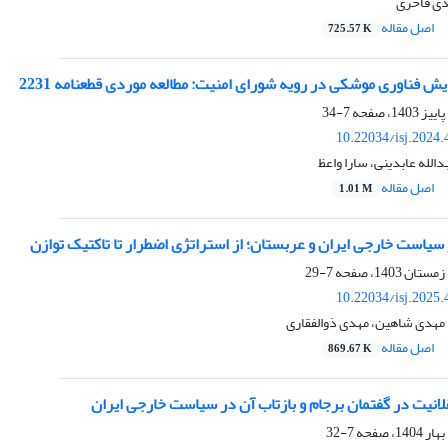
دی فاخری
اصل مقاله
725.57 K
ش فناوری موشکی در رویه شورای امنیت: مطالعه موردی قطعنامه 2231
7-34
10.22034/isj.2024
لله عابدینی، سارا واعظ
اصل مقاله
1.01 M
سیاست خارجی ایران و عربستان؛ از استراتژی اضطرار تا تاکتیک توازن
7-29
10.22034/isj.2025
 مهدی شاهین، مهدی ذوالفقاری
اصل مقاله
869.67 K
لانیت در گفتمان برجام و بازتاب آن در سیاست خارجی ایران
7-32