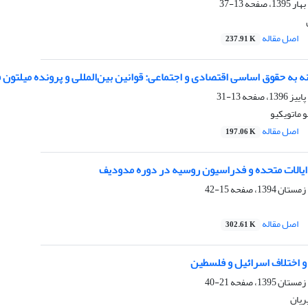
13-37
اصل مقاله
237.91 K
نه به حقوق اساسی اقتصادی و اجتماعی: قوانین بین‌المللی و پرونده میلتون
13-31
و ماتویکیو
اصل مقاله
197.06 K
 ایالات متحده و فدراسیون روسیه در دوره مدودیف
15-42
اصل مقاله
302.61 K
و اختلاف اسرائیل و فلسطین
21-40
ریان