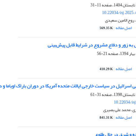
11-31
10.22034/isj.2025
 روح الامین سعیدی
اصل مقاله
569.35 K
 به زور و دفاع مشروع در شرایط قابل پیش‌بینی
21-56
اصل مقاله
410.29 K
 اسرائیل در سیاست خارجی ایالات متحده آمریکا در دوران باراک اوباما و دون
31-61
10.22034/is
ی، محمد علی بصیری
اصل مقاله
841.31 K
 و شرق در حال طلوع