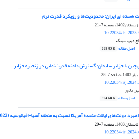
‎ت‌ها و رویکرد قدرت نرم
7-21
10.22034/isj.2023
راج دیپ سینگ
اصل مقاله
639.83 K
ی چین با جزایر سلیمان: گسترش دامنه قدرت‌نمایی در زنجیره جزایر
7-28
10.22034/isj.2024
ن دلاور
اصل مقاله
994.68 K
برد دولت‌های ایالات متحده آمریکا نسبت به منطقه آسیا-اقیانوسیه (2022-2009)
7-29
10.22034/isj.2024