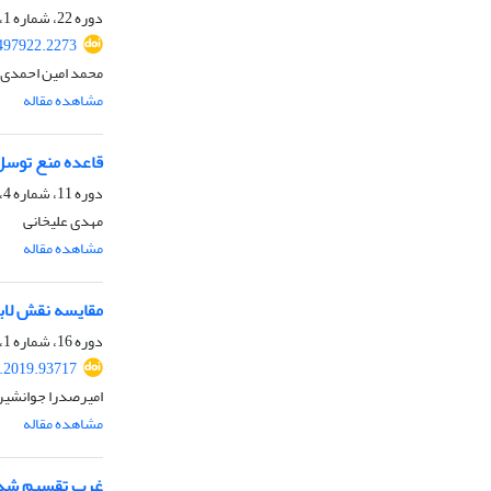
دوره 22، شماره 1، تابستان 1404، صفحه
.497922.2273
محمد امین احمدی،
مشاهده مقاله
قاعده منع توسل
دوره 11، شماره 4، بهار 1394، صفحه
مهدى علیخانى
مشاهده مقاله
مقایسه نقش لابی
دوره 16، شماره 1، تابستان 1398، صفحه
j.2019.93717
امیرصدرا جوانشیر
مشاهده مقاله
غرب تقسیم شده