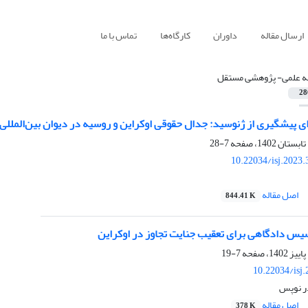
ارسال مقاله
داوران
کارگاه‌ها
تماس با ما
له علمی- پژوهشی مستقل
28
ای پیشگیری از ژنوسید: جدال حقوقی اوکراین و روسیه در دیوان بین‌الملل
7-28
10.22034/isj.2023
اصل مقاله
844.41 K
یس دادگاهی برای تعقیب جنایت تجاوز در اوکراین
7-19
10.22034/isj
ر نوپس
اصل مقاله
378 K