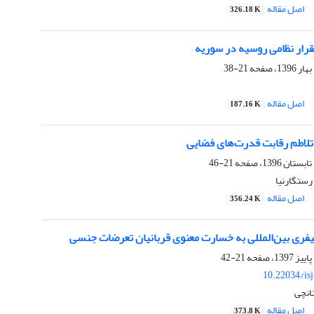
اصل مقاله
326.18 K
قرار نظامی روسیه در سوریه
21-38
اصل مقاله
187.16 K
 تلاطم رقابت قدرت‌های فضایی
21-46
رستگارنیا
اصل مقاله
356.24 K
یفری بین‌المللی به خسارت معنوی قربانیان تعرضات جنسی
21-42
10.22034/is
تانچی
اصل مقاله
373.8 K