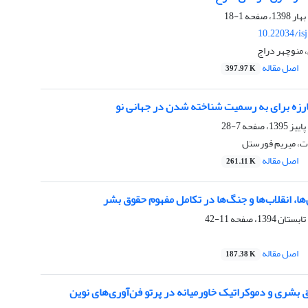
1-18
10.22034/is
 منوچهر دراج
اصل مقاله
397.97 K
ارزه برای به رسمیت شناخته شدن در جهانی نو
7-28
، میریم فورستل
اصل مقاله
261.11 K
، انقلاب‌ها و جنگ‌ها در تکامل مفهوم حقوق بشر
11-42
اصل مقاله
187.38 K
بشری و دموکراتیک خاورمیانه در پرتو فن‌آوری‌های نوین