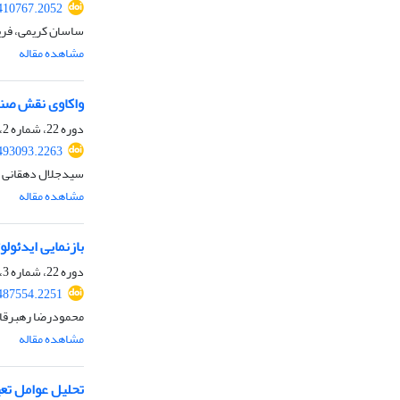
.410767.2052
ساسان کریمی، فریبا
مشاهده مقاله
واکاوی نقش صندوق 
دوره 22، شماره 2، پاییز 1404، صفحه
.493093.2263
سیدجلال دهقانی ف
مشاهده مقاله
بازنمایی ایدئول
دوره 22، شماره 3، زمستان 1404، صفحه
.487554.2251
محمودرضا رهبرقاض
مشاهده مقاله
تحلیل عوامل تعیین‌کنند