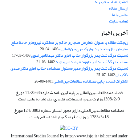
اعضای هیات تحریریه
ارسال مقاله
تماس با ما
نقشه سایت
آخرین اخبار
ریجکت مقاله با عنوان «تعارض هنجاری حاکم بر عملکرد نیروهای حافظ صلح
سازمان ملل متحد و دیوان کیفری بین‌المللی»
1403-04-20
تسلیت درگذشت پدر بزرگوار جناب آقای دکتر عبدالامیر نبوی
1403-03-17
تسلیت درگذشت دکتر داوود هرمیداس باوند
1402-08-21
تسلیت درگذشت پدر برزگوار مدیرمسئول فصلنامه جناب آقای دکتر مهدی
ذاکریان
1402-07-25
اشتراک نسخه چاپی فصلنامه مطالعات بین‌المللی
1401-08-26
فصلنامه مطالعات بین‌المللی بر پایه آیین نامه شماره 11/25685 مورخ
1398/2/9 وزارت علوم، تحقیقات و فناوری، یک نشریه علمی است
فصلنامه مطالعات بین‌المللی دارای مجوز انتشار شماره 124/3802 مورخ
1383/3/18 از وزارت فرهنگ و ارشاد اسلامی است
International Studies Journal by
http://www.isjq.ir/
is licensed under