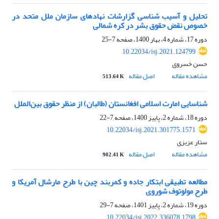
تحلیل و آسیب شناسی گزارشات نهادهای سازمان ملل متحد در
خصوص نقض حقوق بشر در کره شمالی
دوره 17، شماره 4، بهار 1400، صفحه
7-25
10.22034/isj.2021.124799
حسن خسروی
مشاهده مقاله
اصل مقاله
513.64 K
شناسایی امارت اسلامی افغانستان (طالبان) از منظر حقوق بین‌الملل
دوره 18، شماره 2، پاییز 1400، صفحه
7-22
10.22034/isj.2021.301775.1571
ستار عزیزی
مشاهده مقاله
اصل مقاله
902.41 K
مطالعه تطبیقی ابتکار جاده و کمربند چین با طرح مارشال آمریکا و
طرح مولوتوف شوروی
دوره 19، شماره 2، پاییز 1401، صفحه
7-29
10.22034/isj.2022.336078.1798